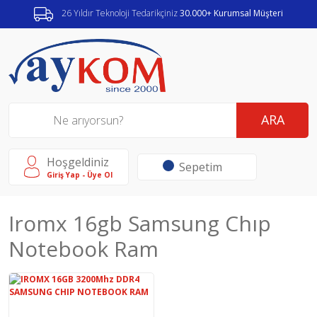
26 Yıldır Teknoloji Tedarikçiniz
30.000+ Kurumsal Müşteri
ARA
Hoşgeldiniz
Sepetim
Giriş Yap - Üye Ol
Iromx 16gb Samsung Chıp
Notebook Ram