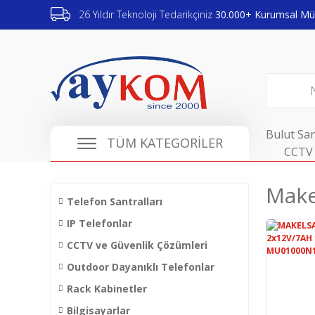
26 Yıldır Teknoloji Tedarikçiniz
30.000+ Kurumsal Müş
Bulut San
TÜM KATEGORİLER
CCTV 
Make
Telefon Santralları
IP Telefonlar
CCTV ve Güvenlik Çözümleri
Outdoor Dayanıklı Telefonlar
Rack Kabinetler
Bilgisayarlar