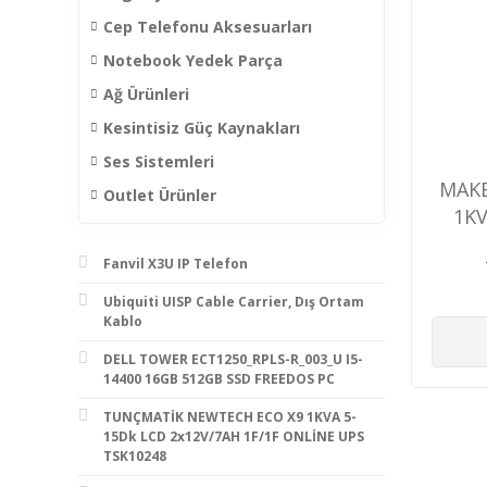
Cep Telefonu Aksesuarları
Notebook Yedek Parça
Ağ Ürünleri
Kesintisiz Güç Kaynakları
Ses Sistemleri
MAKE
Outlet Ürünler
1KV
1F/1
Fanvil X3U IP Telefon
UPS
Ubiquiti UISP Cable Carrier, Dış Ortam
Kablo
DELL TOWER ECT1250_RPLS-R_003_U I5-
14400 16GB 512GB SSD FREEDOS PC
TUNÇMATİK NEWTECH ECO X9 1KVA 5-
15Dk LCD 2x12V/7AH 1F/1F ONLİNE UPS
TSK10248