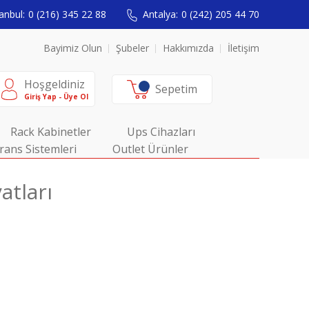
anbul:
0 (216) 345 22 88
Antalya:
0 (242) 205 44 70
Bayimiz Olun
Şubeler
Hakkımızda
İletişim
Hoşgeldiniz
Sepetim
Giriş Yap - Üye Ol
Rack Kabinetler
Ups Cihazları
rans Sistemleri
Outlet Ürünler
atları