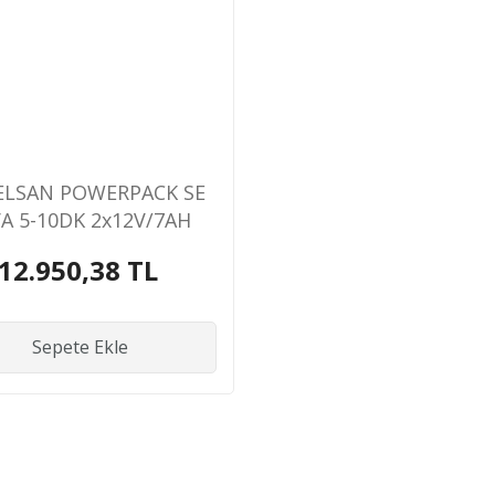
LSAN POWERPACK SE
A 5-10DK 2x12V/7AH
F ONLİNE RACKTOWER
12.950,38 TL
 MU01000N11ERV01B
Sepete Ekle