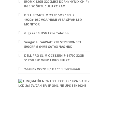
IROMX 32GB 3200MHZ DDR4 (HYNIX CHIP)
RGB SOĞUTUCULU PC RAM
DELL SE2425HM 23.8'' 5MS 100Hz
1920x1080 VGA/HDMI VESA SİYAH LED
MONITOR
Gigaset SL850H Pro Telefon
Seagate IronWolf 2TB ST2000VN003
5900RPM 64MB SATA3 NAS HDD
DELL PRO SLIM QCS1250 I7-14700 32GB
512GB SSD WIN11 PRO SFF PC
Yealink W57R Sip Dect El Terminali