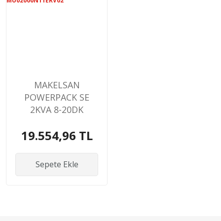
MAKELSAN
POWERPACK SE
2KVA 8-20DK
4x12V/7AH 1F/1F
19.554,96 TL
ONLİNE
RACKTOWER UPS
MU02000N11ERV02
Sepete Ekle