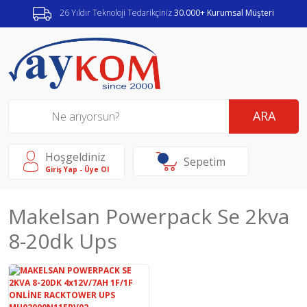
26 Yıldır Teknoloji Tedarikçiniz
30.000+ Kurumsal Müşteri
ARA
Hoşgeldiniz
Sepetim
Giriş Yap - Üye Ol
Makelsan Powerpack Se 2kva
8-20dk Ups