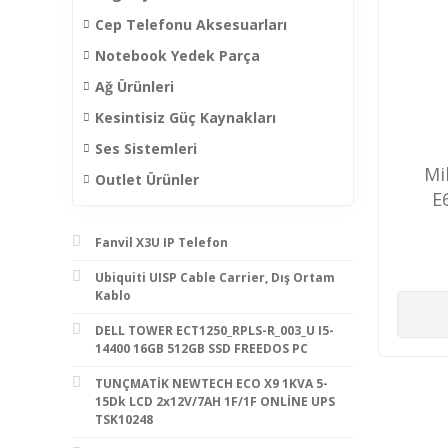
Cep Telefonu Aksesuarları
Notebook Yedek Parça
Ağ Ürünleri
Kesintisiz Güç Kaynakları
Ses Sistemleri
Mi
Outlet Ürünler
E
Fanvil X3U IP Telefon
Ubiquiti UISP Cable Carrier, Dış Ortam
Kablo
DELL TOWER ECT1250_RPLS-R_003_U I5-
14400 16GB 512GB SSD FREEDOS PC
TUNÇMATİK NEWTECH ECO X9 1KVA 5-
15Dk LCD 2x12V/7AH 1F/1F ONLİNE UPS
TSK10248