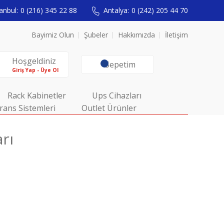
anbul:
0 (216) 345 22 88
Antalya:
0 (242) 205 44 70
Bayimiz Olun
Şubeler
Hakkımızda
İletişim
Hoşgeldiniz
Sepetim
Giriş Yap - Üye Ol
Rack Kabinetler
Ups Cihazları
rans Sistemleri
Outlet Ürünler
rı