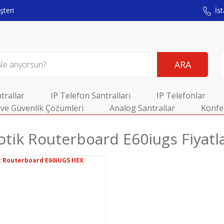
teri
İst
ARA
trallar
IP Telefon Santralları
IP Telefonlar
ve Güvenlik Çözümleri
Analog Santrallar
Konfe
otik Routerboard E60iugs Fiyatla