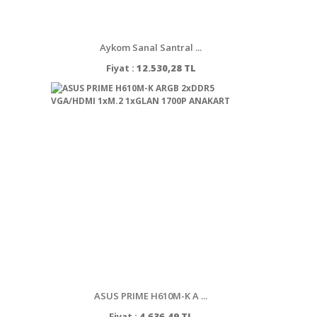
Aykom Sanal Santral ...
Fiyat :
12.530,28 TL
ASUS PRIME H610M-K A ...
Fiyat :
4.636,49 TL