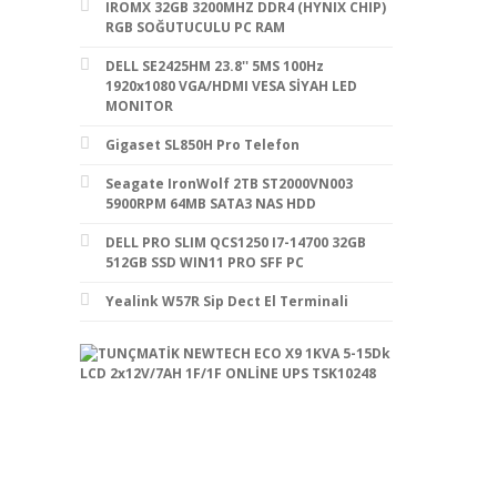
IROMX 32GB 3200MHZ DDR4 (HYNIX CHIP)
RGB SOĞUTUCULU PC RAM
DELL SE2425HM 23.8'' 5MS 100Hz
1920x1080 VGA/HDMI VESA SİYAH LED
MONITOR
Gigaset SL850H Pro Telefon
Seagate IronWolf 2TB ST2000VN003
5900RPM 64MB SATA3 NAS HDD
DELL PRO SLIM QCS1250 I7-14700 32GB
512GB SSD WIN11 PRO SFF PC
Yealink W57R Sip Dect El Terminali