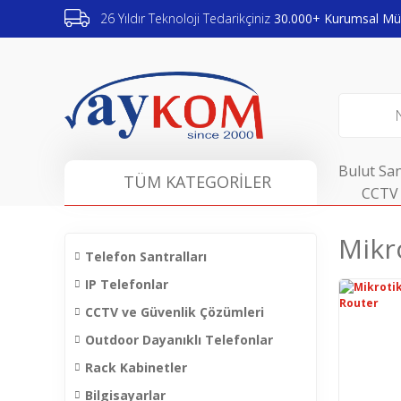
26 Yıldır Teknoloji Tedarikçiniz
30.000+ Kurumsal Müş
Bulut San
TÜM KATEGORİLER
CCTV 
Mikr
Telefon Santralları
IP Telefonlar
CCTV ve Güvenlik Çözümleri
Outdoor Dayanıklı Telefonlar
Rack Kabinetler
Bilgisayarlar