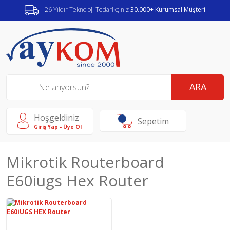
26 Yıldır Teknoloji Tedarikçiniz
30.000+ Kurumsal Müşteri
ARA
Hoşgeldiniz
Sepetim
Giriş Yap - Üye Ol
Mikrotik Routerboard
E60iugs Hex Router