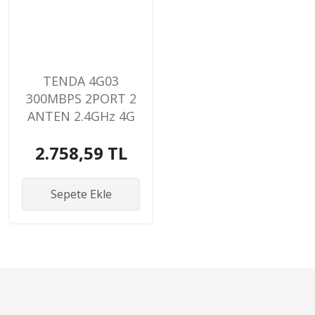
TENDA 4G03
300MBPS 2PORT 2
ANTEN 2.4GHz 4G
LTE SIM KART
2.758,59 TL
GİRİŞLİ ROUTER
Sepete Ekle