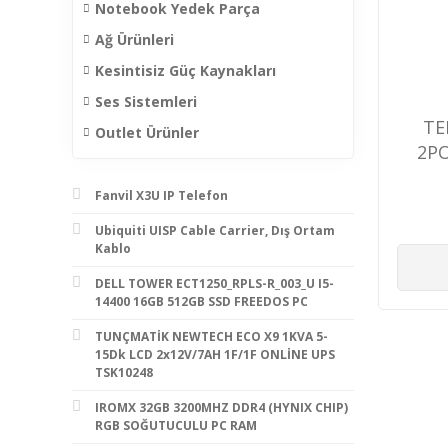
Notebook Yedek Parça
Ağ Ürünleri
Kesintisiz Güç Kaynakları
Ses Sistemleri
TE
Outlet Ürünler
2PO
INDO
Fanvil X3U IP Telefon
Ubiquiti UISP Cable Carrier, Dış Ortam
Kablo
DELL TOWER ECT1250_RPLS-R_003_U I5-
14400 16GB 512GB SSD FREEDOS PC
TUNÇMATİK NEWTECH ECO X9 1KVA 5-
15Dk LCD 2x12V/7AH 1F/1F ONLİNE UPS
TSK10248
IROMX 32GB 3200MHZ DDR4 (HYNIX CHIP)
RGB SOĞUTUCULU PC RAM