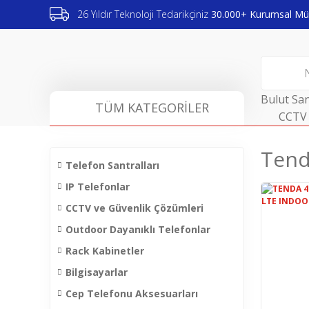
26 Yıldır Teknoloji Tedarikçiniz
30.000+ Kurumsal Müş
Bulut San
TÜM KATEGORİLER
CCTV 
Tend
Telefon Santralları
IP Telefonlar
CCTV ve Güvenlik Çözümleri
Outdoor Dayanıklı Telefonlar
Rack Kabinetler
Bilgisayarlar
Cep Telefonu Aksesuarları