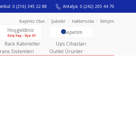
anbul:
0 (216) 345 22 88
Antalya:
0 (242) 205 44 70
Bayimiz Olun
Şubeler
Hakkımızda
İletişim
Hoşgeldiniz
Sepetim
Giriş Yap - Üye Ol
Rack Kabinetler
Ups Cihazları
rans Sistemleri
Outlet Ürünler