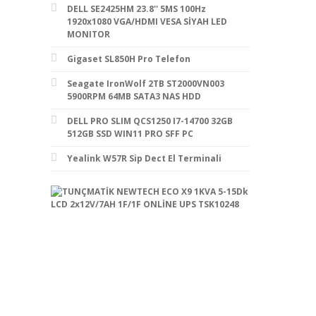
DELL SE2425HM 23.8'' 5MS 100Hz
1920x1080 VGA/HDMI VESA SİYAH LED
MONITOR
Gigaset SL850H Pro Telefon
Seagate IronWolf 2TB ST2000VN003
5900RPM 64MB SATA3 NAS HDD
DELL PRO SLIM QCS1250 I7-14700 32GB
512GB SSD WIN11 PRO SFF PC
Yealink W57R Sip Dect El Terminali