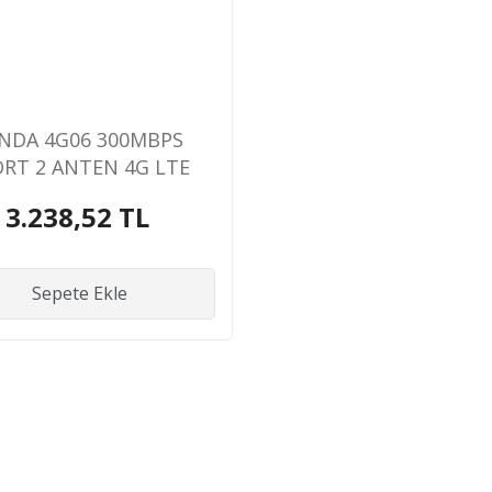
NDA 4G06 300MBPS
RT 2 ANTEN 4G LTE
OR SIM KART GİRİŞLİ
3.238,52 TL
ROUTER
Sepete Ekle