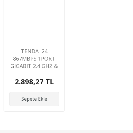
TENDA I24
867MBPS 1PORT
GIGABIT 2.4 GHZ &
5 GHZ POE TAVAN
2.898,27 TL
TİPİ ACCESS POINT
Sepete Ekle