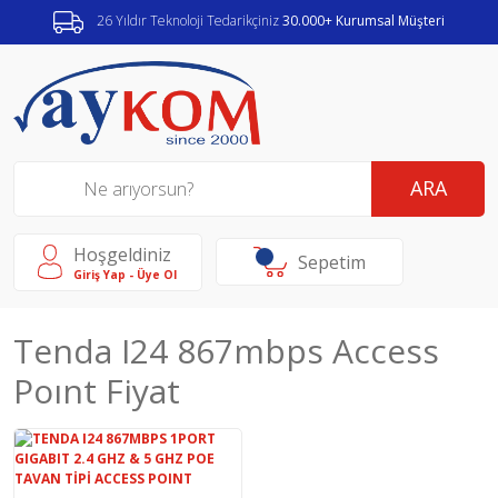
26 Yıldır Teknoloji Tedarikçiniz
30.000+ Kurumsal Müşteri
ARA
Hoşgeldiniz
Sepetim
Giriş Yap - Üye Ol
Tenda I24 867mbps Access
Poınt Fiyat