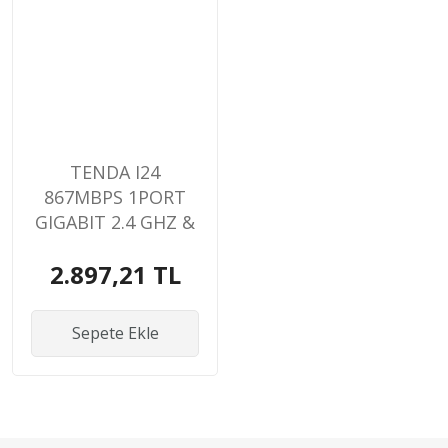
TENDA I24
867MBPS 1PORT
GIGABIT 2.4 GHZ &
5 GHZ POE TAVAN
2.897,21 TL
TİPİ ACCESS POINT
Sepete Ekle