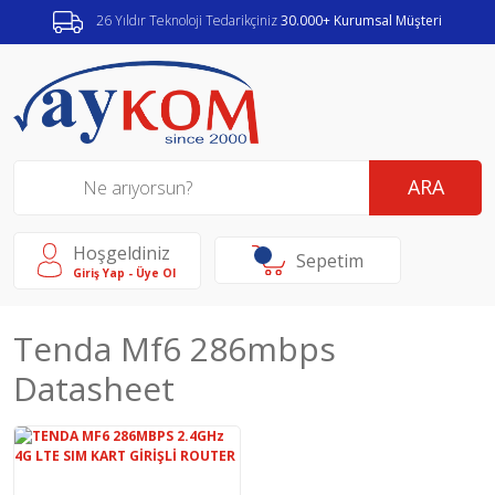
26 Yıldır Teknoloji Tedarikçiniz
30.000+ Kurumsal Müşteri
ARA
Hoşgeldiniz
Sepetim
Giriş Yap - Üye Ol
Tenda Mf6 286mbps
Datasheet