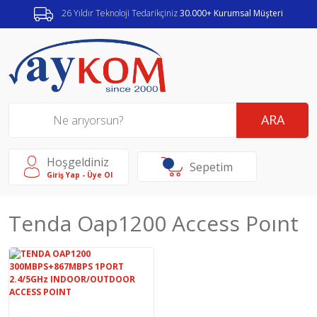
26 Yıldır Teknoloji Tedarikçiniz
30.000+ Kurumsal Müşteri
ARA
Hoşgeldiniz
Sepetim
Giriş Yap - Üye Ol
Tenda Oap1200 Access Poınt