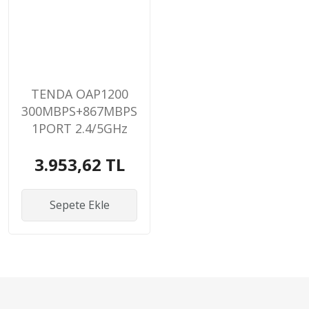
TENDA OAP1200
300MBPS+867MBPS
1PORT 2.4/5GHz
INDOOR/OUTDOOR
3.953,62 TL
ACCESS POINT
Sepete Ekle