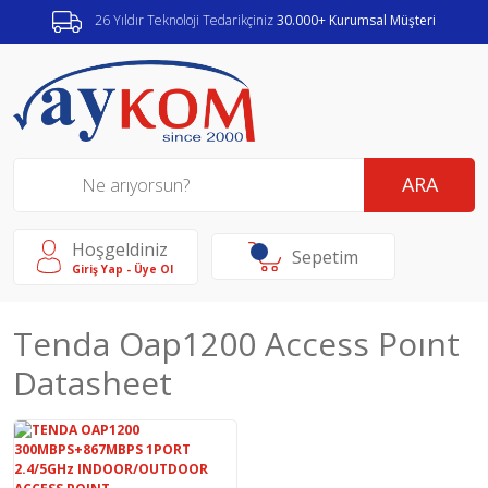
26 Yıldır Teknoloji Tedarikçiniz
30.000+ Kurumsal Müşteri
ARA
Hoşgeldiniz
Sepetim
Giriş Yap - Üye Ol
Tenda Oap1200 Access Poınt
Datasheet