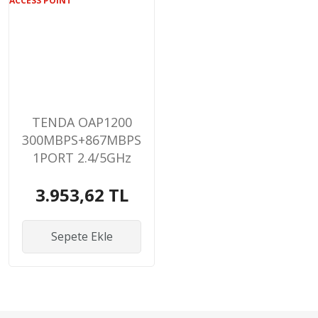
TENDA OAP1200
300MBPS+867MBPS
1PORT 2.4/5GHz
INDOOR/OUTDOOR
3.953,62 TL
ACCESS POINT
Sepete Ekle