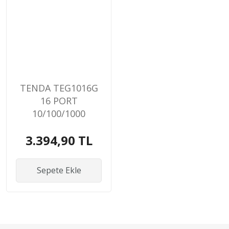
TENDA TEG1016G
16 PORT
10/100/1000
YONETILEMEZ
3.394,90 TL
RACK MOUNT
SWITCH
Sepete Ekle