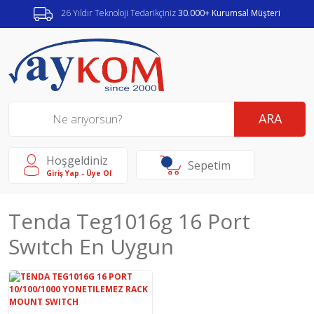
26 Yıldır Teknoloji Tedarikçiniz
30.000+ Kurumsal Müşteri
ARA
Hoşgeldiniz
Sepetim
Giriş Yap - Üye Ol
Tenda Teg1016g 16 Port
Swıtch En Uygun