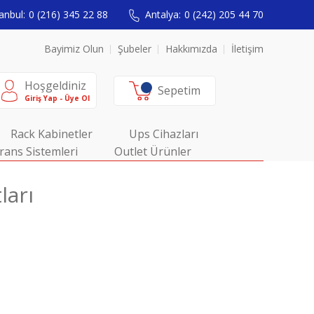
anbul:
0 (216) 345 22 88
Antalya:
0 (242) 205 44 70
Bayimiz Olun
Şubeler
Hakkımızda
İletişim
Hoşgeldiniz
Sepetim
Giriş Yap - Üye Ol
Rack Kabinetler
Ups Cihazları
rans Sistemleri
Outlet Ürünler
ları