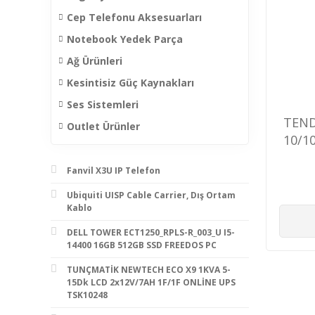
Cep Telefonu Aksesuarları
Notebook Yedek Parça
Ağ Ürünleri
Kesintisiz Güç Kaynakları
Ses Sistemleri
TEND
Outlet Ürünler
10/1
RA
Fanvil X3U IP Telefon
Ubiquiti UISP Cable Carrier, Dış Ortam
Kablo
DELL TOWER ECT1250_RPLS-R_003_U I5-
14400 16GB 512GB SSD FREEDOS PC
TUNÇMATİK NEWTECH ECO X9 1KVA 5-
15Dk LCD 2x12V/7AH 1F/1F ONLİNE UPS
TSK10248