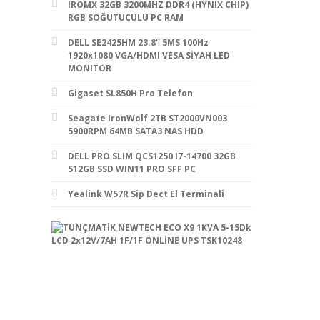
IROMX 32GB 3200MHZ DDR4 (HYNIX CHIP)
RGB SOĞUTUCULU PC RAM
DELL SE2425HM 23.8'' 5MS 100Hz
1920x1080 VGA/HDMI VESA SİYAH LED
MONITOR
Gigaset SL850H Pro Telefon
Seagate IronWolf 2TB ST2000VN003
5900RPM 64MB SATA3 NAS HDD
DELL PRO SLIM QCS1250 I7-14700 32GB
512GB SSD WIN11 PRO SFF PC
Yealink W57R Sip Dect El Terminali