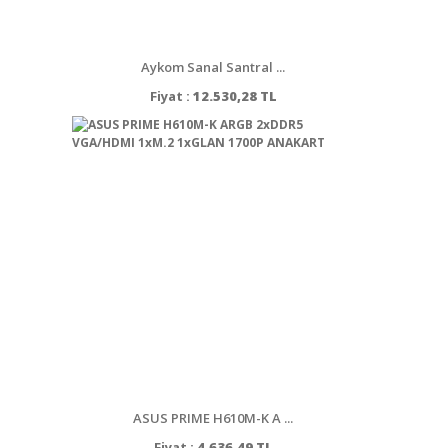
Aykom Sanal Santral ...
Fiyat :
12.530,28 TL
ASUS PRIME H610M-K A ...
Fiyat :
4.636,49 TL