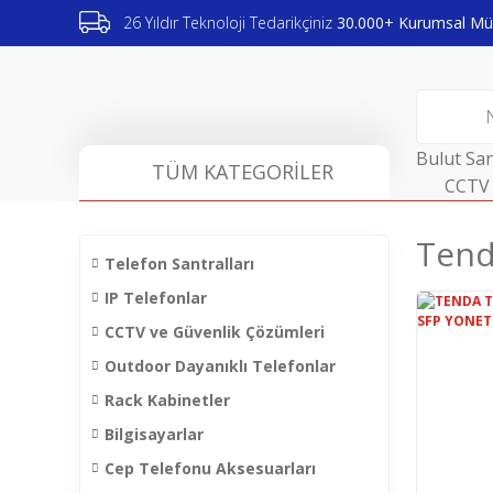
26 Yıldır Teknoloji Tedarikçiniz
30.000+ Kurumsal Müş
Bulut San
TÜM KATEGORİLER
CCTV 
Tend
Telefon Santralları
IP Telefonlar
CCTV ve Güvenlik Çözümleri
Outdoor Dayanıklı Telefonlar
Rack Kabinetler
Bilgisayarlar
Cep Telefonu Aksesuarları