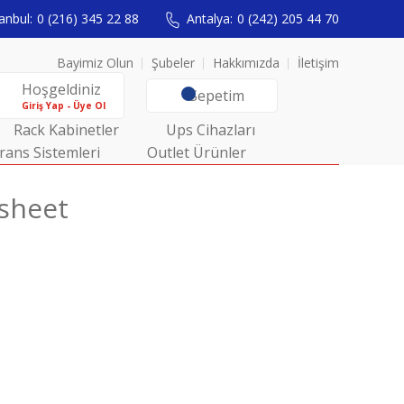
anbul:
0 (216) 345 22 88
Antalya:
0 (242) 205 44 70
Bayimiz Olun
Şubeler
Hakkımızda
İletişim
Hoşgeldiniz
Sepetim
Giriş Yap - Üye Ol
Rack Kabinetler
Ups Cihazları
rans Sistemleri
Outlet Ürünler
sheet