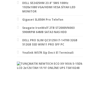
DELL SE2425HM 23.8'' 5MS 100Hz
1920x1080 VGA/HDMI VESA SİYAH LED
MONITOR
Gigaset SL850H Pro Telefon
Seagate IronWolf 2TB ST2000VN003
5900RPM 64MB SATA3 NAS HDD
DELL PRO SLIM QCS1250 I7-14700 32GB
512GB SSD WIN11 PRO SFF PC
Yealink W57R Sip Dect El Terminali