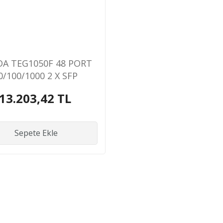
A TEG1050F 48 PORT
0/100/1000 2 X SFP
ONETILEMEZ RACK
13.203,42 TL
MOUNT SWITCH
Sepete Ekle