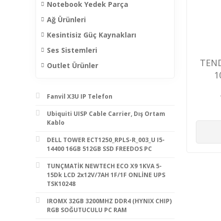
Notebook Yedek Parça
Ağ Ürünleri
Kesintisiz Güç Kaynakları
Ses Sistemleri
TEND
Outlet Ürünler
1
Y
Fanvil X3U IP Telefon
Ubiquiti UISP Cable Carrier, Dış Ortam
Kablo
DELL TOWER ECT1250_RPLS-R_003_U I5-
14400 16GB 512GB SSD FREEDOS PC
TUNÇMATİK NEWTECH ECO X9 1KVA 5-
15Dk LCD 2x12V/7AH 1F/1F ONLİNE UPS
TSK10248
IROMX 32GB 3200MHZ DDR4 (HYNIX CHIP)
RGB SOĞUTUCULU PC RAM