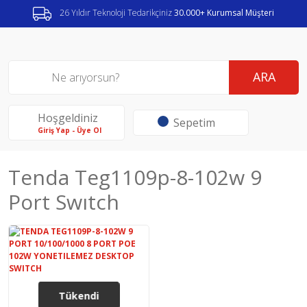
26 Yıldır Teknoloji Tedarikçiniz
30.000+ Kurumsal Müşteri
ARA
Hoşgeldiniz
Sepetim
Giriş Yap - Üye Ol
Tenda Teg1109p-8-102w 9
Port Swıtch
Tükendi