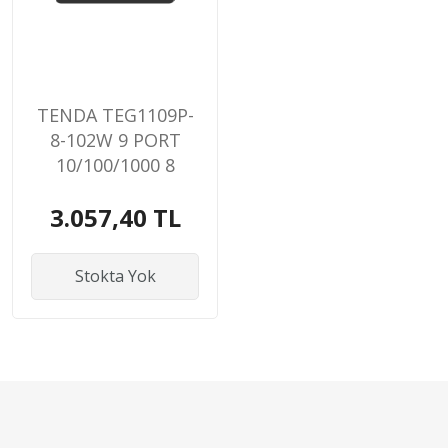
TENDA TEG1109P-
8-102W 9 PORT
10/100/1000 8
PORT POE 102W
3.057,40 TL
YONETILEMEZ
DESKTOP SWITCH
Stokta Yok