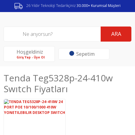
26 Yıldır Teknoloji Tedarikçiniz
30.000+ Kurumsal Müşteri
ARA
Hoşgeldiniz
Sepetim
Giriş Yap - Üye Ol
Tenda Teg5328p-24-410w
Swıtch Fiyatları