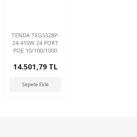
TENDA TEG5328P-
24-410W 24 PORT
POE 10/100/1000
410W
14.501,79 TL
YONETILEBILIR
DESKTOP SWITCH
Sepete Ekle