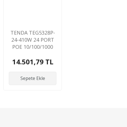
TENDA TEG5328P-
24-410W 24 PORT
POE 10/100/1000
410W
14.501,79 TL
YONETILEBILIR
DESKTOP SWITCH
Sepete Ekle