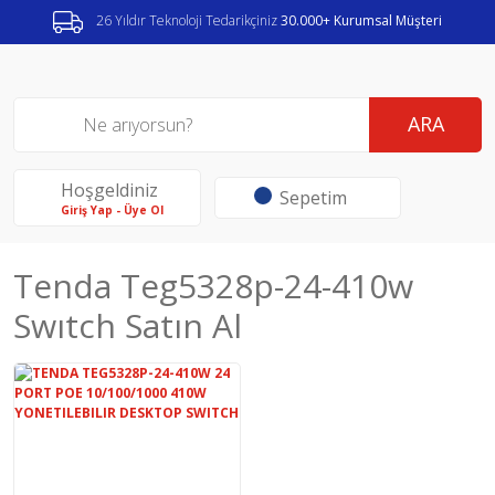
26 Yıldır Teknoloji Tedarikçiniz
30.000+ Kurumsal Müşteri
ARA
Hoşgeldiniz
Sepetim
Giriş Yap - Üye Ol
Tenda Teg5328p-24-410w
Swıtch Satın Al