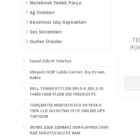
Notebook Yedek Parça
Ağ Ürünleri
Kesintisiz Güç Kaynakları
Ses Sistemleri
TE
Outlet Ürünler
POR
D
Fanvil X3U IP Telefon
Ubiquiti UISP Cable Carrier, Dış Ortam
Kablo
DELL TOWER ECT1250_RPLS-R_003_U I5-
14400 16GB 512GB SSD FREEDOS PC
TUNÇMATİK NEWTECH ECO X9 1KVA 5-
15Dk LCD 2x12V/7AH 1F/1F ONLİNE UPS
TSK10248
IROMX 32GB 3200MHZ DDR4 (HYNIX CHIP)
RGB SOĞUTUCULU PC RAM