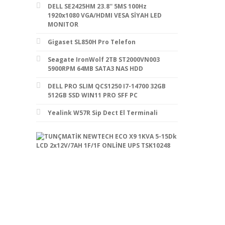
DELL SE2425HM 23.8'' 5MS 100Hz
1920x1080 VGA/HDMI VESA SİYAH LED
MONITOR
Gigaset SL850H Pro Telefon
Seagate IronWolf 2TB ST2000VN003
5900RPM 64MB SATA3 NAS HDD
DELL PRO SLIM QCS1250 I7-14700 32GB
512GB SSD WIN11 PRO SFF PC
Yealink W57R Sip Dect El Terminali