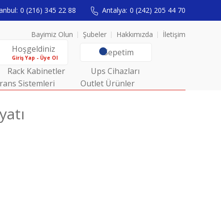
anbul:
0 (216) 345 22 88
Antalya:
0 (242) 205 44 70
Bayimiz Olun
Şubeler
Hakkımızda
İletişim
Hoşgeldiniz
Sepetim
Giriş Yap - Üye Ol
Rack Kabinetler
Ups Cihazları
rans Sistemleri
Outlet Ürünler
yatı