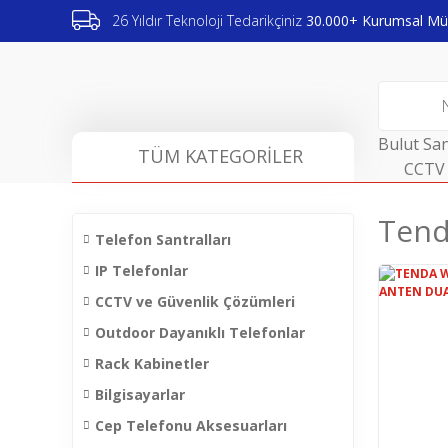
26 Yıldır Teknoloji Tedarikçiniz
30.000+ Kurumsal Müş
Bulut San
TÜM KATEGORİLER
CCTV 
Tend
Telefon Santralları
IP Telefonlar
CCTV ve Güvenlik Çözümleri
Outdoor Dayanıklı Telefonlar
Rack Kabinetler
Bilgisayarlar
Cep Telefonu Aksesuarları