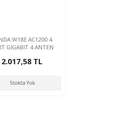
NDA W18E AC1200 4
T GIGABIT 4 ANTEN
UALBAND HOTSPOT
2.017,58 TL
ROUTER
Stokta Yok