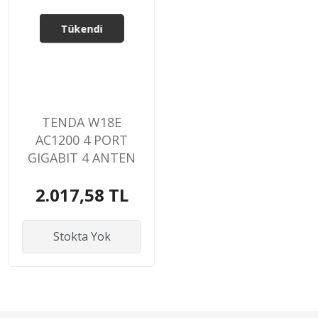
Tükendi
TENDA W18E
AC1200 4 PORT
GIGABIT 4 ANTEN
DUALBAND
2.017,58 TL
HOTSPOT ROUTER
Stokta Yok