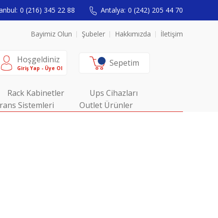
anbul:
0 (216) 345 22 88
Antalya:
0 (242) 205 44 70
Bayimiz Olun
Şubeler
Hakkımızda
İletişim
Hoşgeldiniz
Sepetim
Giriş Yap - Üye Ol
Rack Kabinetler
Ups Cihazları
rans Sistemleri
Outlet Ürünler