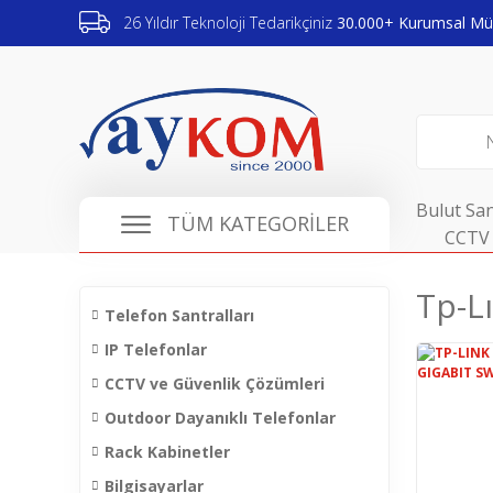
26 Yıldır Teknoloji Tedarikçiniz
30.000+ Kurumsal Müş
Bulut San
TÜM KATEGORİLER
CCTV 
Tp-L
Telefon Santralları
IP Telefonlar
CCTV ve Güvenlik Çözümleri
Outdoor Dayanıklı Telefonlar
Rack Kabinetler
Bilgisayarlar