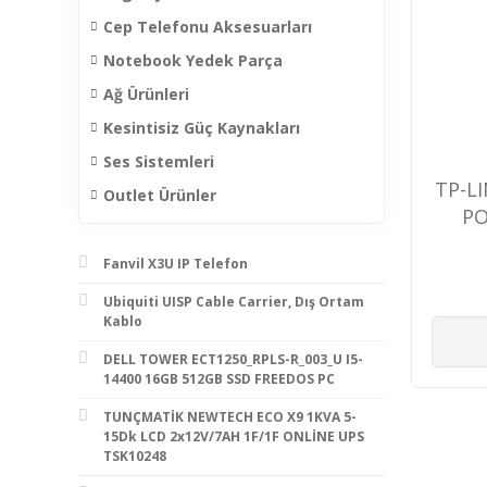
Cep Telefonu Aksesuarları
Notebook Yedek Parça
Ağ Ürünleri
Kesintisiz Güç Kaynakları
Ses Sistemleri
TP-L
Outlet Ürünler
PO
Fanvil X3U IP Telefon
Ubiquiti UISP Cable Carrier, Dış Ortam
Kablo
DELL TOWER ECT1250_RPLS-R_003_U I5-
14400 16GB 512GB SSD FREEDOS PC
TUNÇMATİK NEWTECH ECO X9 1KVA 5-
15Dk LCD 2x12V/7AH 1F/1F ONLİNE UPS
TSK10248