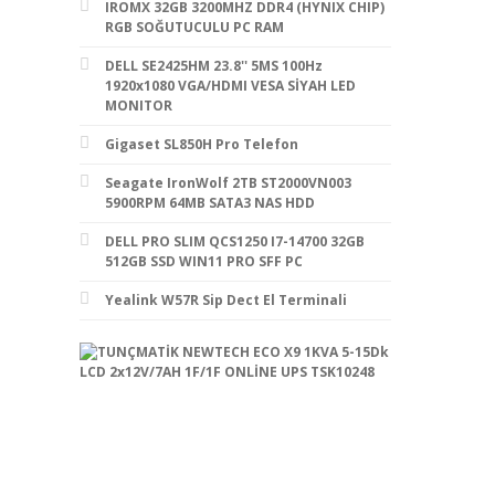
IROMX 32GB 3200MHZ DDR4 (HYNIX CHIP)
RGB SOĞUTUCULU PC RAM
DELL SE2425HM 23.8'' 5MS 100Hz
1920x1080 VGA/HDMI VESA SİYAH LED
MONITOR
Gigaset SL850H Pro Telefon
Seagate IronWolf 2TB ST2000VN003
5900RPM 64MB SATA3 NAS HDD
DELL PRO SLIM QCS1250 I7-14700 32GB
512GB SSD WIN11 PRO SFF PC
Yealink W57R Sip Dect El Terminali