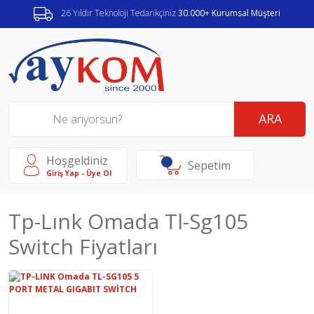
26 Yıldır Teknoloji Tedarikçiniz
30.000+ Kurumsal Müşteri
ARA
Hoşgeldiniz
Sepetim
Giriş Yap - Üye Ol
Tp-Lınk Omada Tl-Sg105
Switch Fiyatları