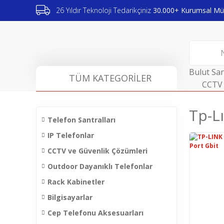
26 Yıldır Teknoloji Tedarikçiniz
30.000+ Kurumsal Müş
Bulut San
TÜM KATEGORİLER
CCTV 
Tp-L
Telefon Santralları
IP Telefonlar
CCTV ve Güvenlik Çözümleri
Outdoor Dayanıklı Telefonlar
Rack Kabinetler
Bilgisayarlar
Cep Telefonu Aksesuarları