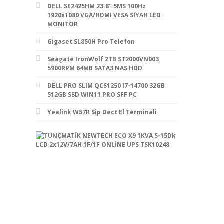
DELL SE2425HM 23.8'' 5MS 100Hz
1920x1080 VGA/HDMI VESA SİYAH LED
MONITOR
Gigaset SL850H Pro Telefon
Seagate IronWolf 2TB ST2000VN003
5900RPM 64MB SATA3 NAS HDD
DELL PRO SLIM QCS1250 I7-14700 32GB
512GB SSD WIN11 PRO SFF PC
Yealink W57R Sip Dect El Terminali