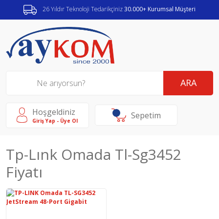
26 Yıldır Teknoloji Tedarikçiniz
30.000+ Kurumsal Müşteri
ARA
Hoşgeldiniz
Sepetim
Giriş Yap - Üye Ol
Tp-Lınk Omada Tl-Sg3452
Fiyatı