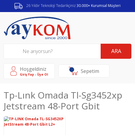
26 Yıldır Teknoloji Tedarikçiniz
30.000+ Kurumsal Müşteri
ARA
Hoşgeldiniz
Sepetim
Giriş Yap - Üye Ol
Tp-Lınk Omada Tl-Sg3452xp
Jetstream 48-Port Gbit