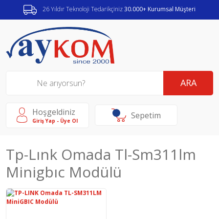
26 Yıldır Teknoloji Tedarikçiniz
30.000+ Kurumsal Müşteri
ARA
Hoşgeldiniz
Sepetim
Giriş Yap - Üye Ol
Tp-Lınk Omada Tl-Sm311lm
Minigbıc Modülü