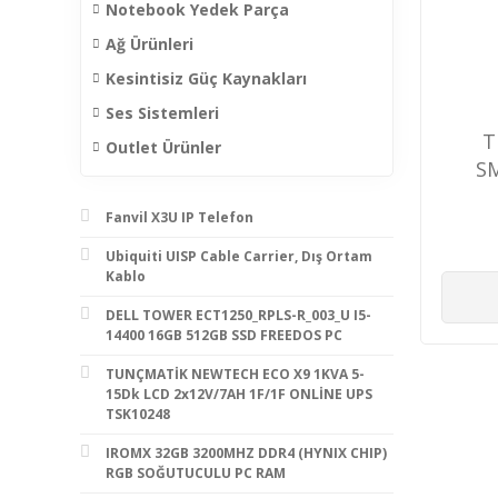
Notebook Yedek Parça
Ağ Ürünleri
Kesintisiz Güç Kaynakları
Ses Sistemleri
T
Outlet Ürünler
SM
Fanvil X3U IP Telefon
Ubiquiti UISP Cable Carrier, Dış Ortam
Kablo
DELL TOWER ECT1250_RPLS-R_003_U I5-
14400 16GB 512GB SSD FREEDOS PC
TUNÇMATİK NEWTECH ECO X9 1KVA 5-
15Dk LCD 2x12V/7AH 1F/1F ONLİNE UPS
TSK10248
IROMX 32GB 3200MHZ DDR4 (HYNIX CHIP)
RGB SOĞUTUCULU PC RAM