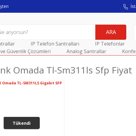
teri
İst
ARA
trallar
IP Telefon Santralları
IP Telefonlar
ve Güvenlik Çözümleri
Analog Santrallar
Konfe
ınk Omada Tl-Sm311ls Sfp Fiyat
Tükendi