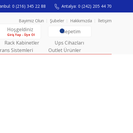
anbul:
0 (216) 345 22 88
Antalya:
0 (242) 205 44 70
Bayimiz Olun
Şubeler
Hakkımızda
İletişim
Hoşgeldiniz
Sepetim
Giriş Yap - Üye Ol
Rack Kabinetler
Ups Cihazları
rans Sistemleri
Outlet Ürünler