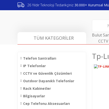
26 Yıldır Teknoloji Tedarikçiniz
30.000+ Kurumsal Müş
Bulut San
TÜM KATEGORİLER
CCTV 
Tp-L
Telefon Santralları
IP Telefonlar
CCTV ve Güvenlik Çözümleri
Outdoor Dayanıklı Telefonlar
Rack Kabinetler
Bilgisayarlar
Cep Telefonu Aksesuarları