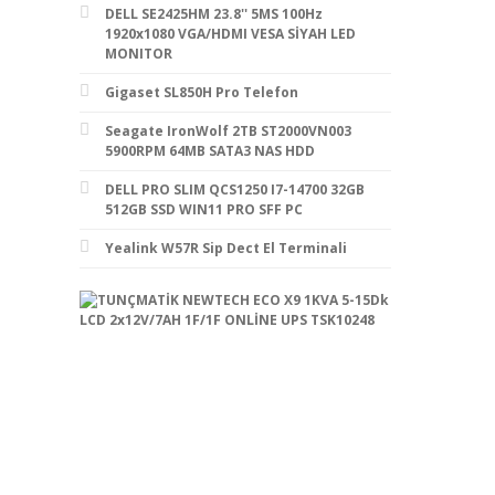
DELL SE2425HM 23.8'' 5MS 100Hz
1920x1080 VGA/HDMI VESA SİYAH LED
MONITOR
Gigaset SL850H Pro Telefon
Seagate IronWolf 2TB ST2000VN003
5900RPM 64MB SATA3 NAS HDD
DELL PRO SLIM QCS1250 I7-14700 32GB
512GB SSD WIN11 PRO SFF PC
Yealink W57R Sip Dect El Terminali