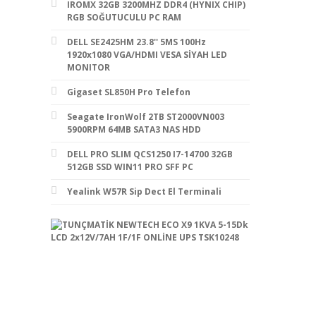
IROMX 32GB 3200MHZ DDR4 (HYNIX CHIP)
RGB SOĞUTUCULU PC RAM
DELL SE2425HM 23.8'' 5MS 100Hz
1920x1080 VGA/HDMI VESA SİYAH LED
MONITOR
Gigaset SL850H Pro Telefon
Seagate IronWolf 2TB ST2000VN003
5900RPM 64MB SATA3 NAS HDD
DELL PRO SLIM QCS1250 I7-14700 32GB
512GB SSD WIN11 PRO SFF PC
Yealink W57R Sip Dect El Terminali