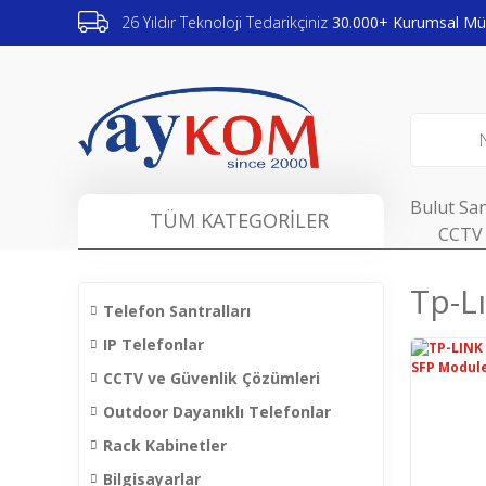
26 Yıldır Teknoloji Tedarikçiniz
30.000+ Kurumsal Müş
Bulut San
TÜM KATEGORİLER
CCTV 
Tp-L
Telefon Santralları
IP Telefonlar
CCTV ve Güvenlik Çözümleri
Outdoor Dayanıklı Telefonlar
Rack Kabinetler
Bilgisayarlar