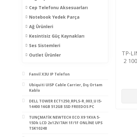
Cep Telefonu Aksesuarları
Notebook Yedek Parça
Ağ Ürünleri
Kesintisiz Güç Kaynakları
Ses Sistemleri
TP-L
Outlet Ürünler
2 10
Fanvil X3U IP Telefon
Ubiquiti UISP Cable Carrier, Dış Ortam
Kablo
DELL TOWER ECT1250_RPLS-R_003_U I5-
14400 16GB 512GB SSD FREEDOS PC
TUNÇMATİK NEWTECH ECO X9 1KVA 5-
15Dk LCD 2x12V/7AH 1F/1F ONLİNE UPS
TSK10248