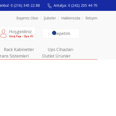
anbul:
0 (216) 345 22 88
Antalya:
0 (242) 205 44 70
Bayimiz Olun
Şubeler
Hakkımızda
İletişim
Hoşgeldiniz
Sepetim
Giriş Yap - Üye Ol
Rack Kabinetler
Ups Cihazları
rans Sistemleri
Outlet Ürünler