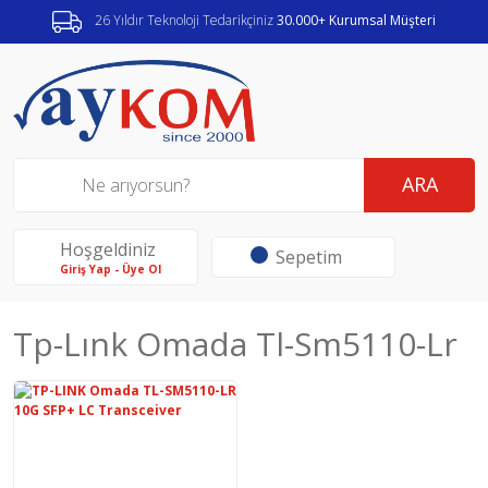
26 Yıldır Teknoloji Tedarikçiniz
30.000+ Kurumsal Müşteri
ARA
Hoşgeldiniz
Sepetim
Giriş Yap - Üye Ol
Tp-Lınk Omada Tl-Sm5110-Lr