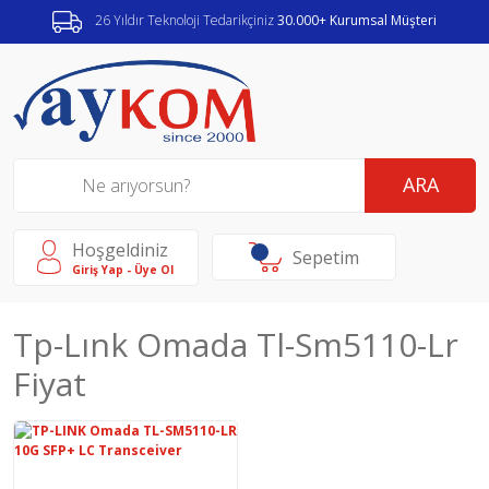
26 Yıldır Teknoloji Tedarikçiniz
30.000+ Kurumsal Müşteri
ARA
Hoşgeldiniz
Sepetim
Giriş Yap - Üye Ol
Tp-Lınk Omada Tl-Sm5110-Lr
Fiyat