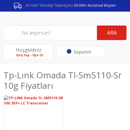
26 Yıldır Teknoloji Tedarikçiniz
30.000+ Kurumsal Müşteri
ARA
Hoşgeldiniz
Sepetim
Giriş Yap - Üye Ol
Tp-Lınk Omada Tl-Sm5110-Sr
10g Fiyatları