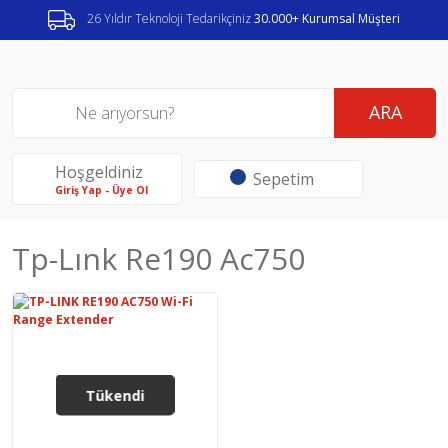
26 Yıldır Teknoloji Tedarikçiniz
30.000+ Kurumsal Müşteri
ARA
Hoşgeldiniz
Sepetim
Giriş Yap - Üye Ol
Tp-Lınk Re190 Ac750
Tükendi