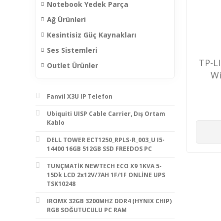
Notebook Yedek Parça
Ağ Ürünleri
Kesintisiz Güç Kaynakları
Ses Sistemleri
TP-L
Outlet Ürünler
Wi
Fanvil X3U IP Telefon
Ubiquiti UISP Cable Carrier, Dış Ortam
Kablo
DELL TOWER ECT1250_RPLS-R_003_U I5-
14400 16GB 512GB SSD FREEDOS PC
TUNÇMATİK NEWTECH ECO X9 1KVA 5-
15Dk LCD 2x12V/7AH 1F/1F ONLİNE UPS
TSK10248
IROMX 32GB 3200MHZ DDR4 (HYNIX CHIP)
RGB SOĞUTUCULU PC RAM