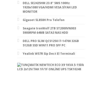
DELL SE2425HM 23.8'' 5MS 100Hz
1920x1080 VGA/HDMI VESA SİYAH LED
MONITOR
Gigaset SL850H Pro Telefon
Seagate IronWolf 2TB ST2000VN003
5900RPM 64MB SATA3 NAS HDD
DELL PRO SLIM QCS1250 I7-14700 32GB
512GB SSD WIN11 PRO SFF PC
Yealink W57R Sip Dect El Terminali