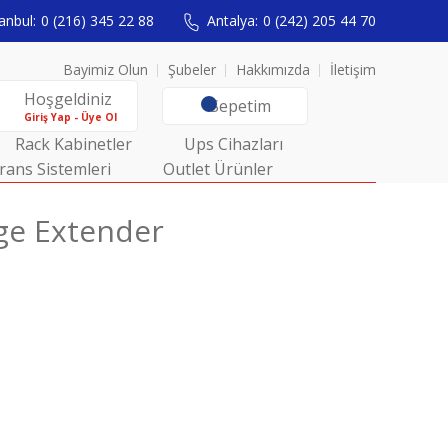
anbul:
0 (216) 345 22 88
Antalya:
0 (242) 205 44 70
Bayimiz Olun
Şubeler
Hakkımızda
İletişim
Hoşgeldiniz
Sepetim
Giriş Yap - Üye Ol
Rack Kabinetler
Ups Cihazları
rans Sistemleri
Outlet Ürünler
nge Extender