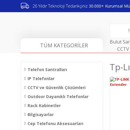
26 Yıldır Teknoloji Tedarikçiniz
30.000+ Kurumsal Müş
Bulut San
TÜM KATEGORİLER
CCTV 
Tp-L
Telefon Santralları
IP Telefonlar
CCTV ve Güvenlik Çözümleri
Outdoor Dayanıklı Telefonlar
Rack Kabinetler
Bilgisayarlar
Cep Telefonu Aksesuarları