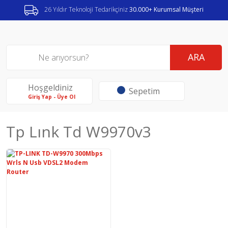
26 Yıldır Teknoloji Tedarikçiniz
30.000+ Kurumsal Müşteri
ARA
Hoşgeldiniz
Sepetim
Giriş Yap - Üye Ol
Tp Lınk Td W9970v3