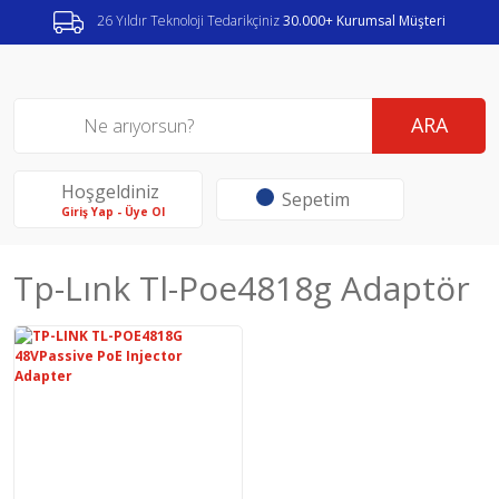
26 Yıldır Teknoloji Tedarikçiniz
30.000+ Kurumsal Müşteri
ARA
Hoşgeldiniz
Sepetim
Giriş Yap - Üye Ol
Tp-Lınk Tl-Poe4818g Adaptör