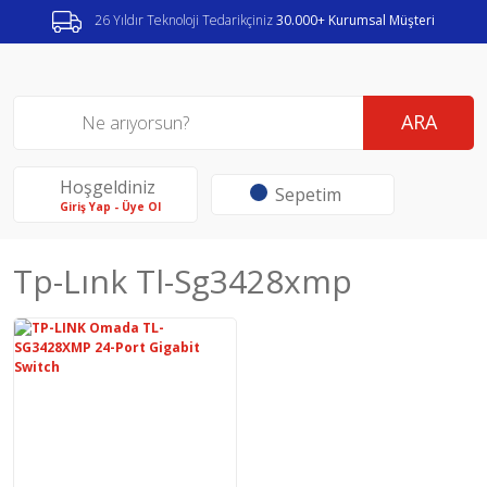
26 Yıldır Teknoloji Tedarikçiniz
30.000+ Kurumsal Müşteri
ARA
Hoşgeldiniz
Sepetim
Giriş Yap - Üye Ol
Tp-Lınk Tl-Sg3428xmp