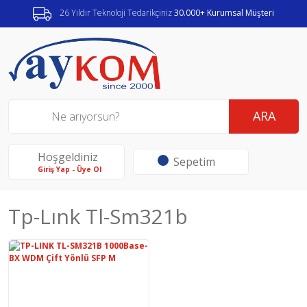
26 Yıldır Teknoloji Tedarikçiniz
30.000+ Kurumsal Müşteri
ARA
Hoşgeldiniz
Sepetim
Giriş Yap - Üye Ol
Tp-Lınk Tl-Sm321b