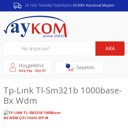
26 Yıldır Teknoloji Tedarikçiniz
30.000+ Kurumsal Müşteri
ARA
Hoşgeldiniz
Sepetim
Giriş Yap - Üye Ol
Tp-Lınk Tl-Sm321b 1000base-
Bx Wdm