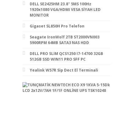
DELL SE2425HM 23.8'' 5MS 100Hz
1920x1080 VGA/HDMI VESA SİYAH LED
MONITOR
Gigaset SL850H Pro Telefon
Seagate IronWolf 2TB ST2000VN003
5900RPM 64MB SATA3 NAS HDD
DELL PRO SLIM QCS1250 I7-14700 32GB
512GB SSD WIN11 PRO SFF PC
Yealink W57R Sip Dect El Terminali