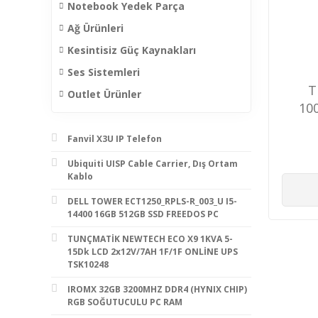
Notebook Yedek Parça
Ağ Ürünleri
Kesintisiz Güç Kaynakları
Ses Sistemleri
T
Outlet Ürünler
10
Fanvil X3U IP Telefon
Ubiquiti UISP Cable Carrier, Dış Ortam
Kablo
DELL TOWER ECT1250_RPLS-R_003_U I5-
14400 16GB 512GB SSD FREEDOS PC
TUNÇMATİK NEWTECH ECO X9 1KVA 5-
15Dk LCD 2x12V/7AH 1F/1F ONLİNE UPS
TSK10248
IROMX 32GB 3200MHZ DDR4 (HYNIX CHIP)
RGB SOĞUTUCULU PC RAM