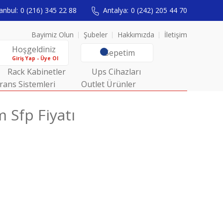
anbul:
0 (216) 345 22 88
Antalya:
0 (242) 205 44 70
Bayimiz Olun
Şubeler
Hakkımızda
İletişim
Hoşgeldiniz
Sepetim
Giriş Yap - Üye Ol
Rack Kabinetler
Ups Cihazları
rans Sistemleri
Outlet Ürünler
Sfp Fiyatı