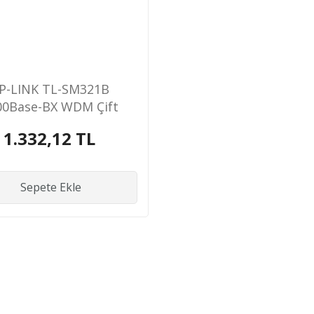
P-LINK TL-SM321B
00Base-BX WDM Çift
Yönlü SFP M
1.332,12 TL
Sepete Ekle