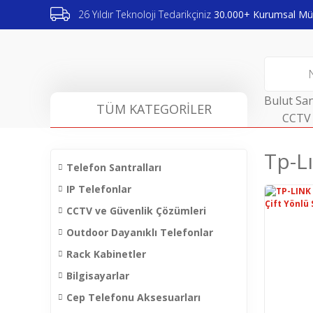
26 Yıldır Teknoloji Tedarikçiniz
30.000+ Kurumsal Müş
Bulut San
TÜM KATEGORİLER
CCTV 
Tp-L
Telefon Santralları
IP Telefonlar
CCTV ve Güvenlik Çözümleri
Outdoor Dayanıklı Telefonlar
Rack Kabinetler
Bilgisayarlar
Cep Telefonu Aksesuarları