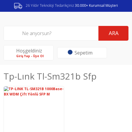
26 Yıldır Teknoloji Tedarikçiniz
30.000+ Kurumsal Müşteri
ARA
Hoşgeldiniz
Sepetim
Giriş Yap - Üye Ol
Tp-Lınk Tl-Sm321b Sfp