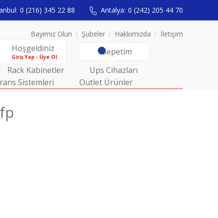
anbul:
0 (216) 345 22 88
Antalya:
0 (242) 205 44 70
Bayimiz Olun
Şubeler
Hakkımızda
İletişim
Hoşgeldiniz
Sepetim
Giriş Yap - Üye Ol
Rack Kabinetler
Ups Cihazları
rans Sistemleri
Outlet Ürünler
fp