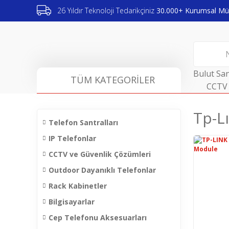
26 Yıldır Teknoloji Tedarikçiniz
30.000+ Kurumsal Müş
Bulut San
TÜM KATEGORİLER
CCTV 
Tp-L
Telefon Santralları
IP Telefonlar
CCTV ve Güvenlik Çözümleri
Outdoor Dayanıklı Telefonlar
Rack Kabinetler
Bilgisayarlar
Cep Telefonu Aksesuarları