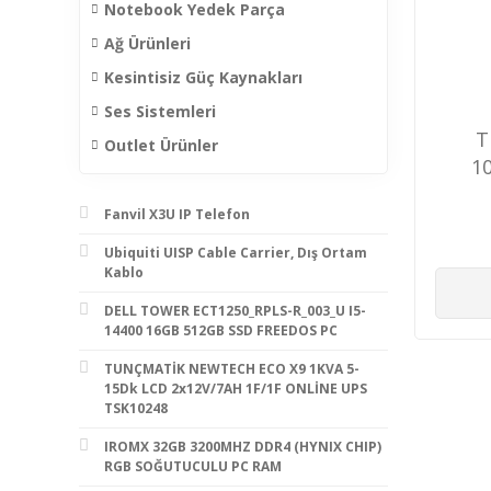
Notebook Yedek Parça
Ağ Ürünleri
Kesintisiz Güç Kaynakları
Ses Sistemleri
T
Outlet Ürünler
1
Fanvil X3U IP Telefon
Ubiquiti UISP Cable Carrier, Dış Ortam
Kablo
DELL TOWER ECT1250_RPLS-R_003_U I5-
14400 16GB 512GB SSD FREEDOS PC
TUNÇMATİK NEWTECH ECO X9 1KVA 5-
15Dk LCD 2x12V/7AH 1F/1F ONLİNE UPS
TSK10248
IROMX 32GB 3200MHZ DDR4 (HYNIX CHIP)
RGB SOĞUTUCULU PC RAM