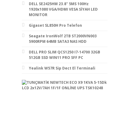
DELL SE2425HM 23.8'' 5MS 100Hz
1920x1080 VGA/HDMI VESA SİYAH LED
MONITOR
Gigaset SL850H Pro Telefon
Seagate IronWolf 2TB ST2000VN003
5900RPM 64MB SATA3 NAS HDD
DELL PRO SLIM QCS1250 I7-14700 32GB
512GB SSD WIN11 PRO SFF PC
Yealink W57R Sip Dect El Terminali