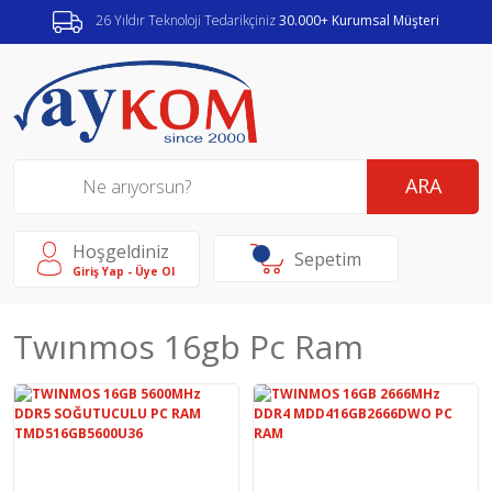
26 Yıldır Teknoloji Tedarikçiniz
30.000+ Kurumsal Müşteri
ARA
Hoşgeldiniz
Sepetim
Giriş Yap - Üye Ol
Twınmos 16gb Pc Ram