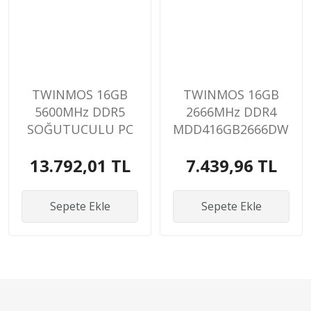
TWINMOS 16GB
TWINMOS 16GB
5600MHz DDR5
2666MHz DDR4
SOĞUTUCULU PC
MDD416GB2666DWO
RAM
PC RAM
13.792,01 TL
7.439,96 TL
TMD516GB5600U36
Sepete Ekle
Sepete Ekle