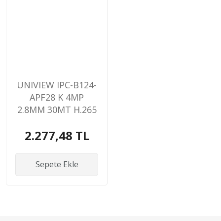
UNIVIEW IPC-B124-
APF28 K 4MP
2.8MM 30MT H.265
IP67 IR BULLET IP
2.277,48 TL
KAMERA
Sepete Ekle