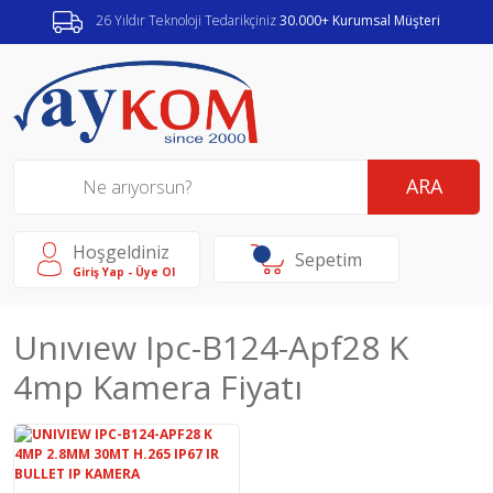
26 Yıldır Teknoloji Tedarikçiniz
30.000+ Kurumsal Müşteri
ARA
Hoşgeldiniz
Sepetim
Giriş Yap - Üye Ol
Unıvıew Ipc-B124-Apf28 K
4mp Kamera Fiyatı