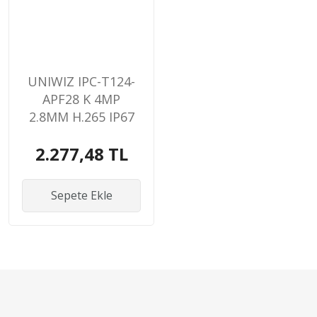
UNIWIZ IPC-T124-
APF28 K 4MP
2.8MM H.265 IP67
SMART IR LED IR
2.277,48 TL
DOME IP KAMERA
Sepete Ekle