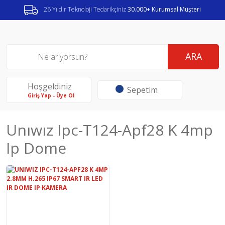
26 Yıldır Teknoloji Tedarikçiniz
30.000+ Kurumsal Müşteri
ARA
Hoşgeldiniz
Sepetim
Giriş Yap - Üye Ol
Unıwız Ipc-T124-Apf28 K 4mp
Ip Dome