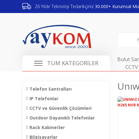
26 Yıldır Teknoloji Tedarikçiniz
30.000+ Kurumsal Müş
Bulut San
TÜM KATEGORİLER
CCTV 
Unıw
Telefon Santralları
IP Telefonlar
CCTV ve Güvenlik Çözümleri
Outdoor Dayanıklı Telefonlar
Rack Kabinetler
Bilgisayarlar