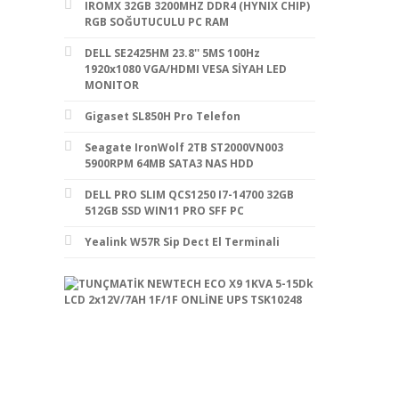
IROMX 32GB 3200MHZ DDR4 (HYNIX CHIP)
RGB SOĞUTUCULU PC RAM
DELL SE2425HM 23.8'' 5MS 100Hz
1920x1080 VGA/HDMI VESA SİYAH LED
MONITOR
Gigaset SL850H Pro Telefon
Seagate IronWolf 2TB ST2000VN003
5900RPM 64MB SATA3 NAS HDD
DELL PRO SLIM QCS1250 I7-14700 32GB
512GB SSD WIN11 PRO SFF PC
Yealink W57R Sip Dect El Terminali