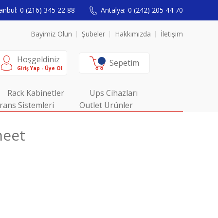
anbul:
0 (216) 345 22 88
Antalya:
0 (242) 205 44 70
Bayimiz Olun
Şubeler
Hakkımızda
İletişim
Hoşgeldiniz
Sepetim
Giriş Yap - Üye Ol
Rack Kabinetler
Ups Cihazları
rans Sistemleri
Outlet Ürünler
heet