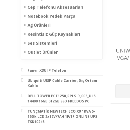
Cep Telefonu Aksesuarları
Notebook Yedek Parça
Ağ Ürünleri
Kesintisiz Güç Kaynakları
Ses Sistemleri
UNIW
Outlet Ürünler
VGA/
Fanvil X3U IP Telefon
Ubiquiti UISP Cable Carrier, Dış Ortam
Kablo
DELL TOWER ECT1250_RPLS-R_003_U I5-
14400 16GB 512GB SSD FREEDOS PC
TUNÇMATİK NEWTECH ECO X9 1KVA 5-
15Dk LCD 2x12V/7AH 1F/1F ONLİNE UPS
TSK10248