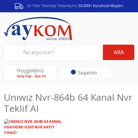
26 Yıldır Teknoloji Tedarikçiniz
30.000+ Kurumsal Müşteri
ARA
Hoşgeldiniz
Sepetim
Giriş Yap - Üye Ol
Unıwız Nvr-864b 64 Kanal Nvr
Teklif Al