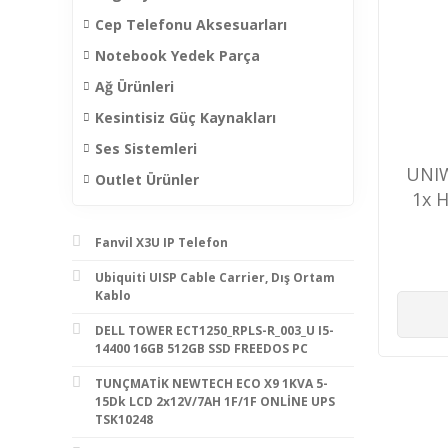
Cep Telefonu Aksesuarları
Notebook Yedek Parça
Ağ Ürünleri
Kesintisiz Güç Kaynakları
Ses Sistemleri
UNIW
Outlet Ürünler
1x 
Fanvil X3U IP Telefon
Ubiquiti UISP Cable Carrier, Dış Ortam
Kablo
DELL TOWER ECT1250_RPLS-R_003_U I5-
14400 16GB 512GB SSD FREEDOS PC
TUNÇMATİK NEWTECH ECO X9 1KVA 5-
15Dk LCD 2x12V/7AH 1F/1F ONLİNE UPS
TSK10248