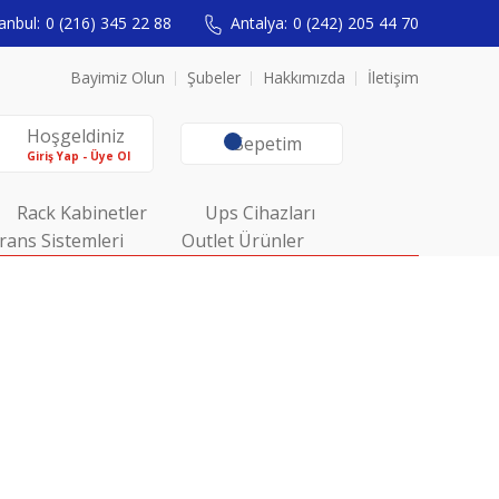
anbul:
0 (216) 345 22 88
Antalya:
0 (242) 205 44 70
Bayimiz Olun
Şubeler
Hakkımızda
İletişim
Hoşgeldiniz
Sepetim
Giriş Yap - Üye Ol
Rack Kabinetler
Ups Cihazları
rans Sistemleri
Outlet Ürünler