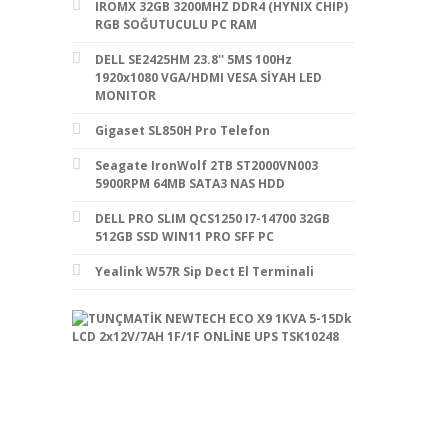
IROMX 32GB 3200MHZ DDR4 (HYNIX CHIP)
RGB SOĞUTUCULU PC RAM
DELL SE2425HM 23.8'' 5MS 100Hz
1920x1080 VGA/HDMI VESA SİYAH LED
MONITOR
Gigaset SL850H Pro Telefon
Seagate IronWolf 2TB ST2000VN003
5900RPM 64MB SATA3 NAS HDD
DELL PRO SLIM QCS1250 I7-14700 32GB
512GB SSD WIN11 PRO SFF PC
Yealink W57R Sip Dect El Terminali