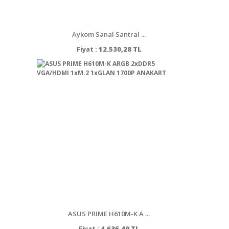
Aykom Sanal Santral ...
Fiyat :
12.530,28 TL
ASUS PRIME H610M-K A ...
Fiyat :
4.636,49 TL