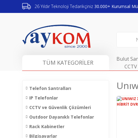
26 Yıldır Teknoloji Tedarikçiniz
30.000+ Kurumsal Müş
Bulut San
TÜM KATEGORİLER
CCTV 
Unıwı
Telefon Santralları
IP Telefonlar
CCTV ve Güvenlik Çözümleri
Outdoor Dayanıklı Telefonlar
Rack Kabinetler
Bilgisayarlar