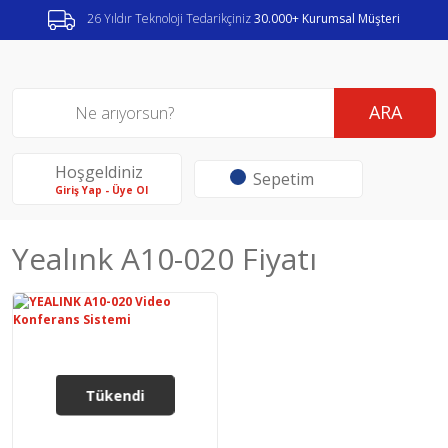
26 Yıldır Teknoloji Tedarikçiniz
30.000+ Kurumsal Müşteri
ARA
Hoşgeldiniz
Sepetim
Giriş Yap - Üye Ol
Yealınk A10-020 Fiyatı
Tükendi