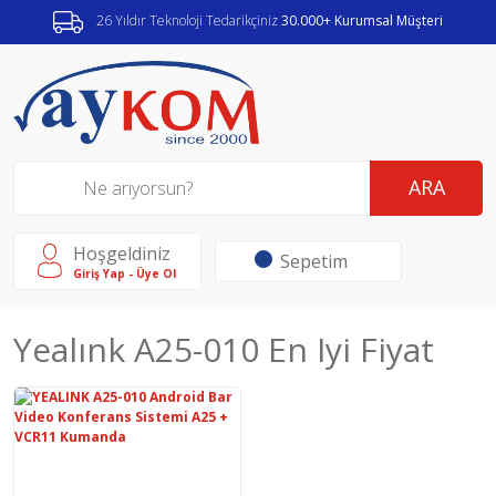
26 Yıldır Teknoloji Tedarikçiniz
30.000+ Kurumsal Müşteri
ARA
Hoşgeldiniz
Sepetim
Giriş Yap - Üye Ol
Yealınk A25-010 En Iyi Fiyat