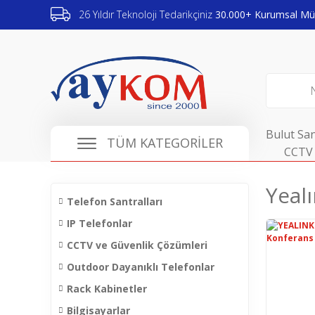
26 Yıldır Teknoloji Tedarikçiniz
30.000+ Kurumsal Müş
Bulut San
TÜM KATEGORİLER
CCTV 
Yeal
Telefon Santralları
IP Telefonlar
CCTV ve Güvenlik Çözümleri
Outdoor Dayanıklı Telefonlar
Rack Kabinetler
Bilgisayarlar