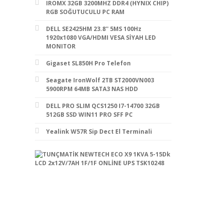
IROMX 32GB 3200MHZ DDR4 (HYNIX CHIP)
RGB SOĞUTUCULU PC RAM
DELL SE2425HM 23.8'' 5MS 100Hz
1920x1080 VGA/HDMI VESA SİYAH LED
MONITOR
Gigaset SL850H Pro Telefon
Seagate IronWolf 2TB ST2000VN003
5900RPM 64MB SATA3 NAS HDD
DELL PRO SLIM QCS1250 I7-14700 32GB
512GB SSD WIN11 PRO SFF PC
Yealink W57R Sip Dect El Terminali