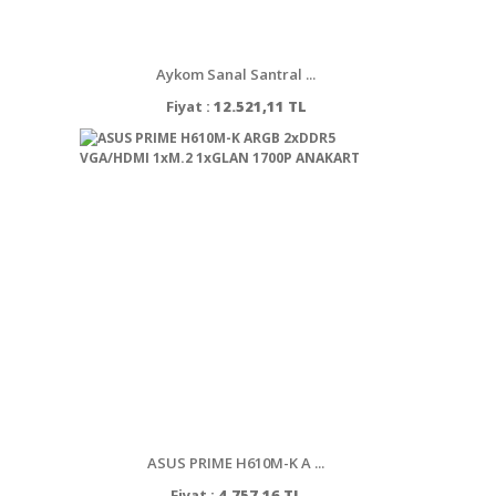
Aykom Sanal Santral ...
Fiyat :
12.521,11 TL
ASUS PRIME H610M-K A ...
Fiyat :
4.757,16 TL