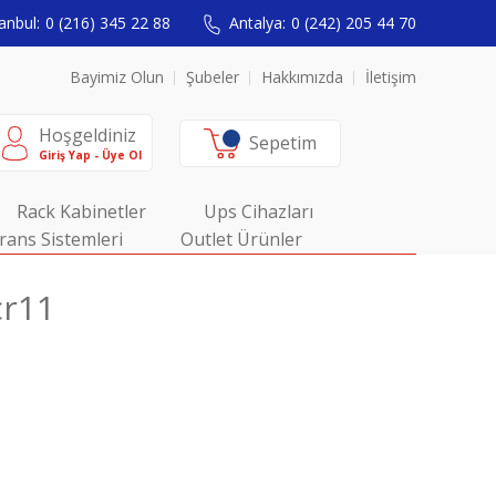
anbul:
0 (216) 345 22 88
Antalya:
0 (242) 205 44 70
Bayimiz Olun
Şubeler
Hakkımızda
İletişim
Hoşgeldiniz
Sepetim
Giriş Yap - Üye Ol
Rack Kabinetler
Ups Cihazları
rans Sistemleri
Outlet Ürünler
cr11