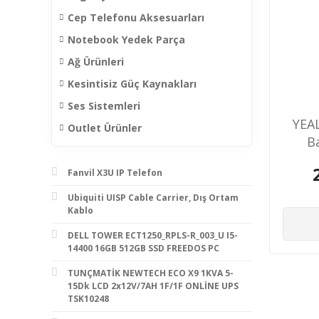
Cep Telefonu Aksesuarları
Notebook Yedek Parça
Ağ Ürünleri
Kesintisiz Güç Kaynakları
Ses Sistemleri
YEA
Outlet Ürünler
B
S
Fanvil X3U IP Telefon
Ubiquiti UISP Cable Carrier, Dış Ortam
Kablo
DELL TOWER ECT1250_RPLS-R_003_U I5-
14400 16GB 512GB SSD FREEDOS PC
TUNÇMATİK NEWTECH ECO X9 1KVA 5-
15Dk LCD 2x12V/7AH 1F/1F ONLİNE UPS
TSK10248