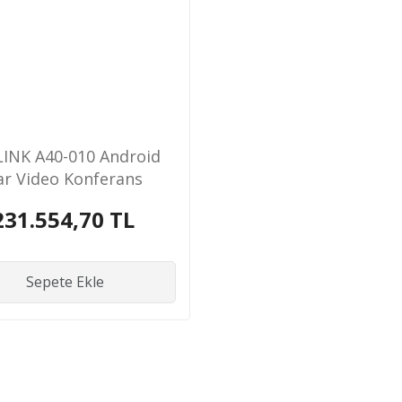
LINK A40-010 Android
ar Video Konferans
istemi A40+ VCR11
231.554,70 TL
Kumanda
Sepete Ekle